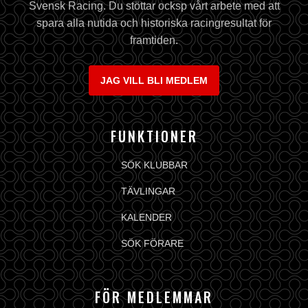
Svensk Racing. Du stöttar ocksp vårt arbete med att
spara alla nutida och historiska racingresultat för
framtiden.
JAG VILL BLI MEDLEM
FUNKTIONER
SÖK KLUBBAR
TÄVLINGAR
KALENDER
SÖK FÖRARE
FÖR MEDLEMMAR