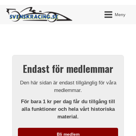
Meny
JAG H
MITT 
Endast för medlemmar
BLI ME
Den här sidan är endast tillgänglig för våra
medlemmar.
För bara 1 kr per dag får du tillgång till
alla funktioner och hela vårt historiska
material.
Bli medlem