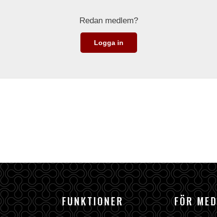
Redan medlem?
Logga in
FUNKTIONER
FÖR ME