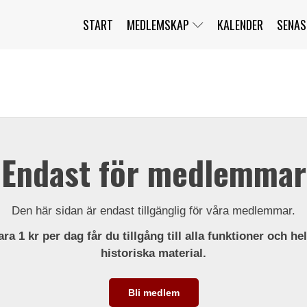
START
MEDLEMSKAP
KALENDER
SENAS
JAG HAR GLÖMT MITT LÖSENORD
MITT KONTO
BLI MEDLEM
Endast för medlemmar
Den här sidan är endast tillgänglig för våra medlemmar.
ra 1 kr per dag får du tillgång till alla funktioner och he
historiska material.
Bli medlem