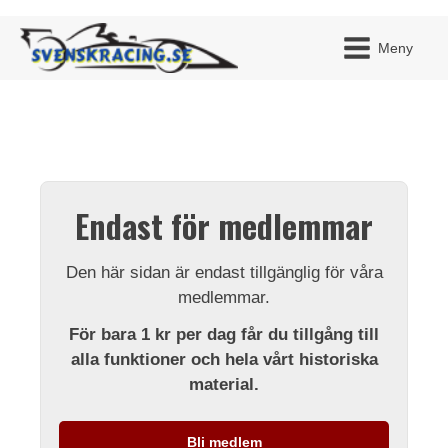
Meny
JAG H
MITT 
Endast för medlemmar
BLI ME
Den här sidan är endast tillgänglig för våra
medlemmar.
För bara 1 kr per dag får du tillgång till
alla funktioner och hela vårt historiska
material.
Bli medlem