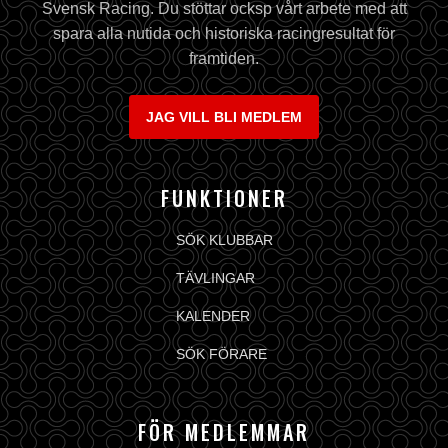
Svensk Racing. Du stöttar ocksp vårt arbete med att
spara alla nutida och historiska racingresultat för
framtiden.
JAG VILL BLI MEDLEM
FUNKTIONER
SÖK KLUBBAR
TÄVLINGAR
KALENDER
SÖK FÖRARE
FÖR MEDLEMMAR