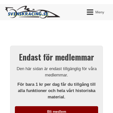
Meny
JAG H
MITT 
Endast för medlemmar
BLI ME
Den här sidan är endast tillgänglig för våra
medlemmar.
För bara 1 kr per dag får du tillgång till
alla funktioner och hela vårt historiska
material.
Bli medlem