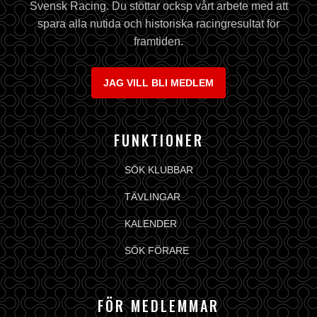
Svensk Racing. Du stöttar ocksp vårt arbete med att
spara alla nutida och historiska racingresultat för
framtiden.
JAG VILL BLI MEDLEM
FUNKTIONER
SÖK KLUBBAR
TÄVLINGAR
KALENDER
SÖK FÖRARE
FÖR MEDLEMMAR