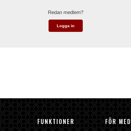
Redan medlem?
Logga in
FUNKTIONER
FÖR ME