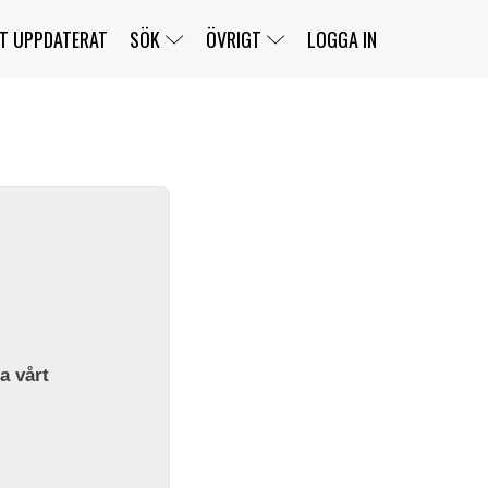
T UPPDATERAT
SÖK
ÖVRIGT
LOGGA IN
SERIER
BANOR
KLASSER
KLUBBAR
FÖRARE
TÄVLINGAR
CUSTOMER PORTAL
NEWSLETTERS UNSUBSCRIBE
SPONSORER
SUPER SALOON
SUPER STAR
GELLERÅSBANAN
LÄNKAR
KOMPLETTERA
PRESS
BENGANS NÖRDSIDA
OM OSS
la vårt
KONTAKT
WEBBSHOP