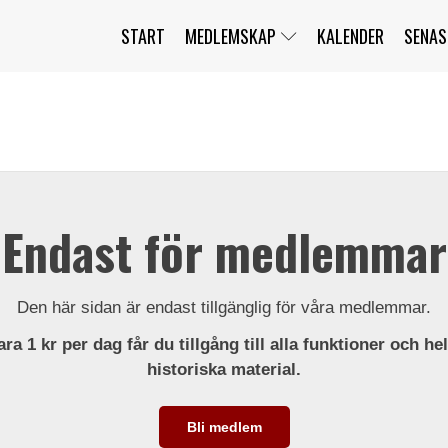
START
MEDLEMSKAP
KALENDER
SENAS
JAG HAR GLÖMT MITT LÖSENORD
MITT KONTO
BLI MEDLEM
Endast för medlemmar
Den här sidan är endast tillgänglig för våra medlemmar.
ra 1 kr per dag får du tillgång till alla funktioner och he
historiska material.
Bli medlem