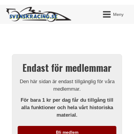
Meny
JAG H
MITT 
Endast för medlemmar
BLI ME
Den här sidan är endast tillgänglig för våra
medlemmar.
För bara 1 kr per dag får du tillgång till
alla funktioner och hela vårt historiska
material.
Bli medlem