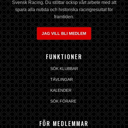
Svensk Racing. Du stöttar ocksp vårt arbete med att
spara alla nutida och historiska racingresultat för
framtiden.
JAG VILL BLI MEDLEM
FUNKTIONER
SÖK KLUBBAR
TÄVLINGAR
KALENDER
SÖK FÖRARE
FÖR MEDLEMMAR