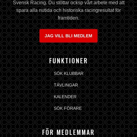
Svensk Racing. Du stöttar ocksp vårt arbete med att
spara alla nutida och historiska racingresultat för
framtiden.
JAG VILL BLI MEDLEM
FUNKTIONER
SÖK KLUBBAR
TÄVLINGAR
KALENDER
SÖK FÖRARE
FÖR MEDLEMMAR