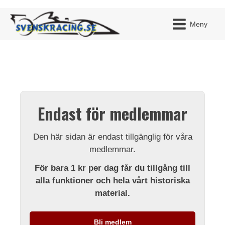
Meny
JAG H
MITT 
Endast för medlemmar
BLI ME
Den här sidan är endast tillgänglig för våra
medlemmar.
För bara 1 kr per dag får du tillgång till
alla funktioner och hela vårt historiska
material.
Bli medlem