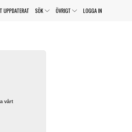
T UPPDATERAT
SÖK
ÖVRIGT
LOGGA IN
SERIER
BANOR
KLASSER
KLUBBAR
FÖRARE
TÄVLINGAR
CUSTOMER PORTAL
NEWSLETTERS UNSUBSCRIBE
SPONSORER
SUPER SALOON
SUPER STAR
GELLERÅSBANAN
LÄNKAR
KOMPLETTERA
PRESS
BENGANS NÖRDSIDA
OM OSS
la vårt
KONTAKT
WEBBSHOP