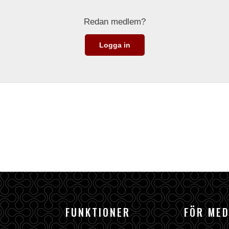
Redan medlem?
Logga in
FUNKTIONER
FÖR ME