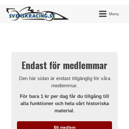
Meny
JAG H
MITT 
Endast för medlemmar
BLI ME
Den här sidan är endast tillgänglig för våra
medlemmar.
För bara 1 kr per dag får du tillgång till
alla funktioner och hela vårt historiska
material.
Bli medlem