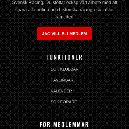
Svensk Racing. Du stöttar ocksp vårt arbete med att
spara alla nutida och historiska racingresultat för
framtiden.
JAG VILL BLI MEDLEM
FUNKTIONER
SÖK KLUBBAR
TÄVLINGAR
KALENDER
SÖK FÖRARE
FÖR MEDLEMMAR