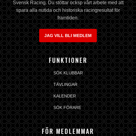
Svensk Racing. Du stöttar ocksp vårt arbete med att
spara alla nutida och historiska racingresultat för
framtiden.
JAG VILL BLI MEDLEM
FUNKTIONER
SÖK KLUBBAR
TÄVLINGAR
KALENDER
SÖK FÖRARE
FÖR MEDLEMMAR