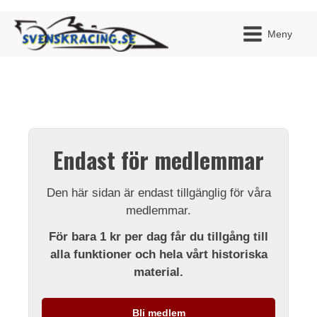
Meny
JAG H
MITT 
Endast för medlemmar
BLI ME
Den här sidan är endast tillgänglig för våra
medlemmar.
För bara 1 kr per dag får du tillgång till
alla funktioner och hela vårt historiska
material.
Bli medlem