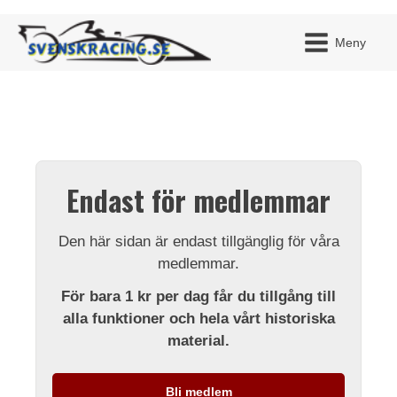
Meny
JAG H
MITT 
Endast för medlemmar
BLI ME
Den här sidan är endast tillgänglig för våra
medlemmar.
För bara 1 kr per dag får du tillgång till
alla funktioner och hela vårt historiska
material.
Bli medlem