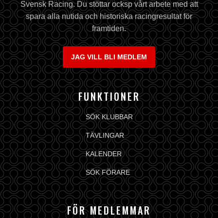
Svensk Racing. Du stöttar ocksp vårt arbete med att
spara alla nutida och historiska racingresultat för
framtiden.
JAG VILL BLI MEDLEM
FUNKTIONER
SÖK KLUBBAR
TÄVLINGAR
KALENDER
SÖK FÖRARE
FÖR MEDLEMMAR