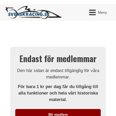
Meny
JAG H
MITT 
Endast för medlemmar
BLI ME
Den här sidan är endast tillgänglig för våra
medlemmar.
För bara 1 kr per dag får du tillgång till
alla funktioner och hela vårt historiska
material.
Bli medlem