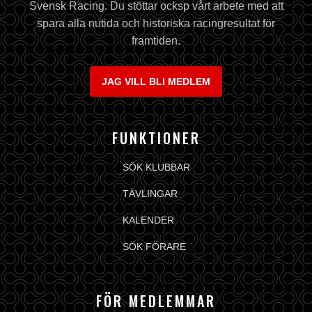
Svensk Racing. Du stöttar ocksp vårt arbete med att
spara alla nutida och historiska racingresultat för
framtiden.
JAG VILL BLI MEDLEM
FUNKTIONER
SÖK KLUBBAR
TÄVLINGAR
KALENDER
SÖK FÖRARE
FÖR MEDLEMMAR