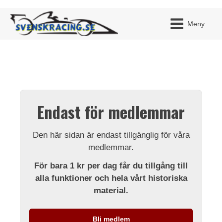
Meny
JAG H
MITT 
Endast för medlemmar
BLI ME
Den här sidan är endast tillgänglig för våra
medlemmar.
För bara 1 kr per dag får du tillgång till
alla funktioner och hela vårt historiska
material.
Bli medlem