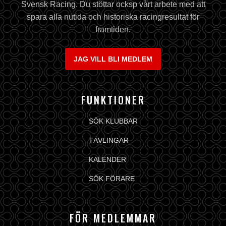
Svensk Racing. Du stöttar ocksp vårt arbete med att
spara alla nutida och historiska racingresultat för
framtiden.
JAG VILL BLI MEDLEM
FUNKTIONER
SÖK KLUBBAR
TÄVLINGAR
KALENDER
SÖK FÖRARE
FÖR MEDLEMMAR