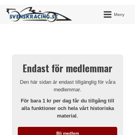
Meny
JAG H
MITT 
Endast för medlemmar
BLI ME
Den här sidan är endast tillgänglig för våra
medlemmar.
För bara 1 kr per dag får du tillgång till
alla funktioner och hela vårt historiska
material.
Bli medlem