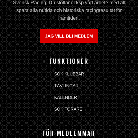
Svensk Racing. Du stöttar ocksp vårt arbete med att
spara alla nutida och historiska racingresultat för
framtiden.
JAG VILL BLI MEDLEM
FUNKTIONER
SÖK KLUBBAR
TÄVLINGAR
KALENDER
SÖK FÖRARE
FÖR MEDLEMMAR