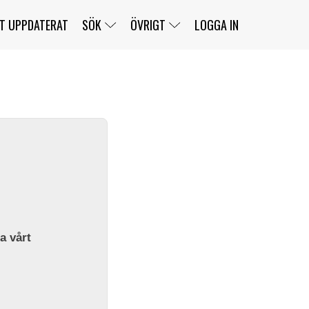
T UPPDATERAT
SÖK
ÖVRIGT
LOGGA IN
SERIER
BANOR
KLASSER
KLUBBAR
FÖRARE
TÄVLINGAR
CUSTOMER PORTAL
NEWSLETTERS UNSUBSCRIBE
SPONSORER
SUPER SALOON
SUPER STAR
GELLERÅSBANAN
LÄNKAR
KOMPLETTERA
PRESS
BENGANS NÖRDSIDA
OM OSS
la vårt
KONTAKT
WEBBSHOP