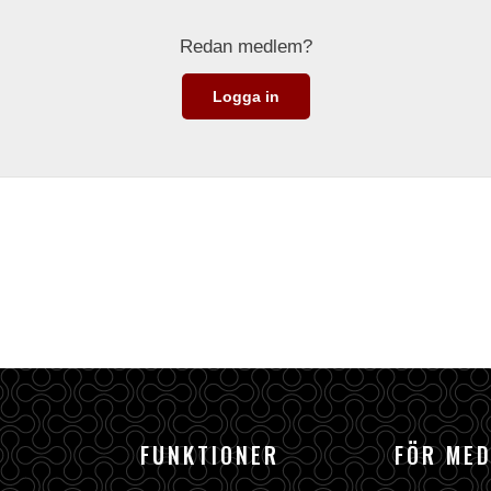
Redan medlem?
Logga in
FUNKTIONER
FÖR ME