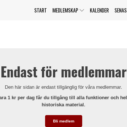
START
MEDLEMSKAP
KALENDER
SENAS
JAG HAR GLÖMT MITT LÖSENORD
MITT KONTO
BLI MEDLEM
Endast för medlemmar
Den här sidan är endast tillgänglig för våra medlemmar.
ra 1 kr per dag får du tillgång till alla funktioner och he
historiska material.
Bli medlem