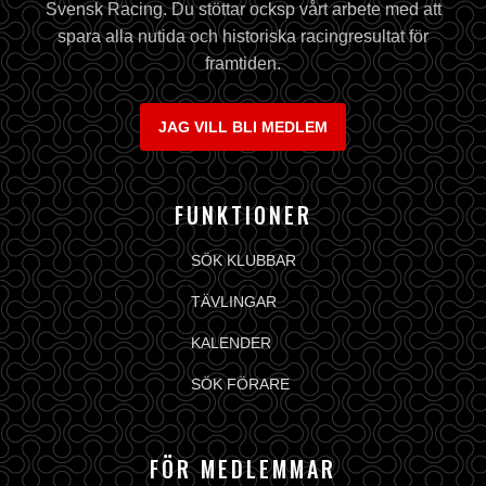
Svensk Racing. Du stöttar ocksp vårt arbete med att
spara alla nutida och historiska racingresultat för
framtiden.
JAG VILL BLI MEDLEM
FUNKTIONER
SÖK KLUBBAR
TÄVLINGAR
KALENDER
SÖK FÖRARE
FÖR MEDLEMMAR