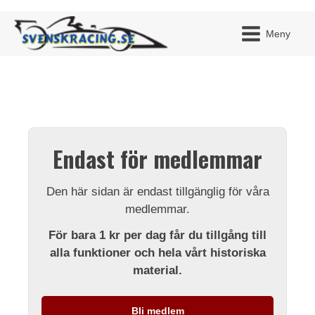
Meny
JAG H
MITT 
Endast för medlemmar
BLI ME
Den här sidan är endast tillgänglig för våra
medlemmar.
För bara 1 kr per dag får du tillgång till
alla funktioner och hela vårt historiska
material.
Bli medlem