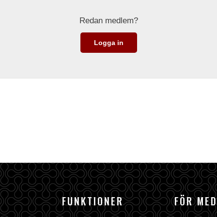
Redan medlem?
Logga in
FUNKTIONER
FÖR ME