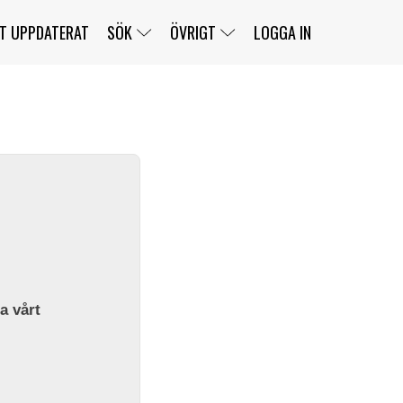
T UPPDATERAT
SÖK
ÖVRIGT
LOGGA IN
SERIER
BANOR
KLASSER
KLUBBAR
FÖRARE
TÄVLINGAR
CUSTOMER PORTAL
NEWSLETTERS UNSUBSCRIBE
SPONSORER
SUPER SALOON
SUPER STAR
GELLERÅSBANAN
LÄNKAR
KOMPLETTERA
PRESS
BENGANS NÖRDSIDA
OM OSS
la vårt
KONTAKT
WEBBSHOP