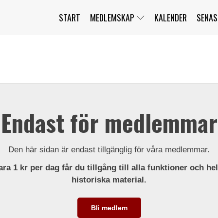
START
MEDLEMSKAP
KALENDER
SENAS
JAG HAR GLÖMT MITT LÖSENORD
MITT KONTO
BLI MEDLEM
Endast för medlemmar
Den här sidan är endast tillgänglig för våra medlemmar.
ra 1 kr per dag får du tillgång till alla funktioner och he
historiska material.
Bli medlem