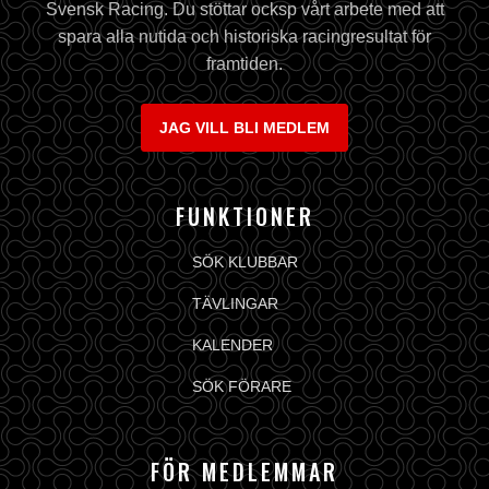
Svensk Racing. Du stöttar ocksp vårt arbete med att
spara alla nutida och historiska racingresultat för
framtiden.
JAG VILL BLI MEDLEM
FUNKTIONER
SÖK KLUBBAR
TÄVLINGAR
KALENDER
SÖK FÖRARE
FÖR MEDLEMMAR