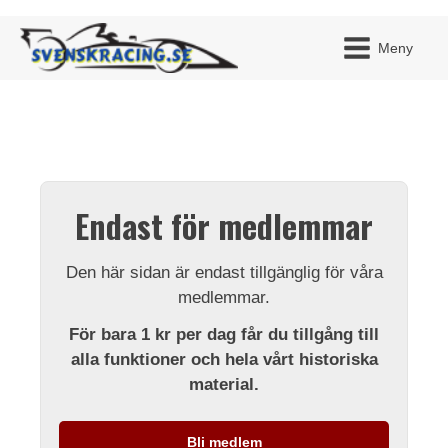
Meny
JAG H
MITT 
Endast för medlemmar
BLI ME
Den här sidan är endast tillgänglig för våra
medlemmar.
För bara 1 kr per dag får du tillgång till
alla funktioner och hela vårt historiska
material.
Bli medlem