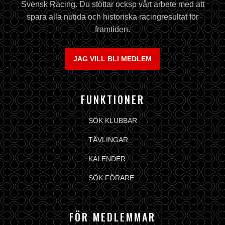
Svensk Racing. Du stöttar ocksp vårt arbete med att
spara alla nutida och historiska racingresultat för
framtiden.
JAG VILL BLI MEDLEM
FUNKTIONER
SÖK KLUBBAR
TÄVLINGAR
KALENDER
SÖK FÖRARE
FÖR MEDLEMMAR