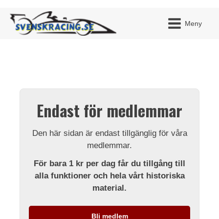
Meny
JAG H
MITT 
Endast för medlemmar
BLI ME
Den här sidan är endast tillgänglig för våra
medlemmar.
För bara 1 kr per dag får du tillgång till
alla funktioner och hela vårt historiska
material.
Bli medlem