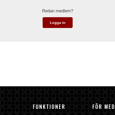
Redan medlem?
Logga in
FUNKTIONER
FÖR ME