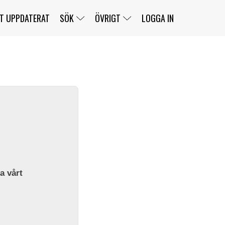
T UPPDATERAT
SÖK
ÖVRIGT
LOGGA IN
SERIER
BANOR
KLASSER
KLUBBAR
FÖRARE
TÄVLINGAR
CUSTOMER PORTAL
NEWSLETTERS UNSUBSCRIBE
SPONSORER
SUPER SALOON
SUPER STAR
GELLERÅSBANAN
LÄNKAR
KOMPLETTERA
PRESS
BENGANS NÖRDSIDA
OM OSS
la vårt
KONTAKT
WEBBSHOP