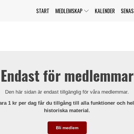
START
MEDLEMSKAP
KALENDER
SENAS
JAG HAR GLÖMT MITT LÖSENORD
MITT KONTO
BLI MEDLEM
Endast för medlemmar
Den här sidan är endast tillgänglig för våra medlemmar.
ra 1 kr per dag får du tillgång till alla funktioner och he
historiska material.
Bli medlem