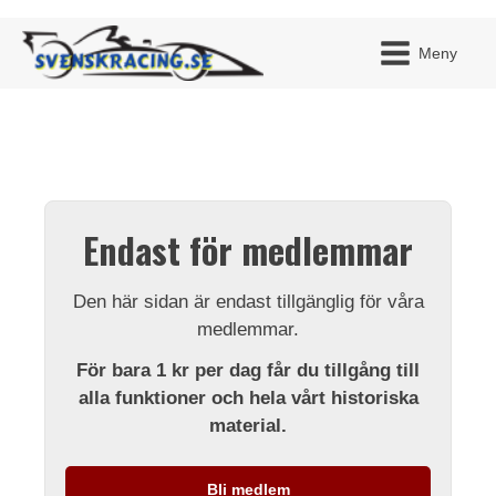
Meny
JAG H
MITT 
Endast för medlemmar
BLI ME
Den här sidan är endast tillgänglig för våra
medlemmar.
För bara 1 kr per dag får du tillgång till
alla funktioner och hela vårt historiska
material.
Bli medlem