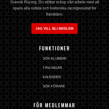
Svensk Racing. Du stöttar ocksp vårt arbete med att
spara alla nutida och historiska racingresultat för
framtiden.
JAG VILL BLI MEDLEM
FUNKTIONER
SÖK KLUBBAR
TÄVLINGAR
KALENDER
SÖK FÖRARE
FÖR MEDLEMMAR