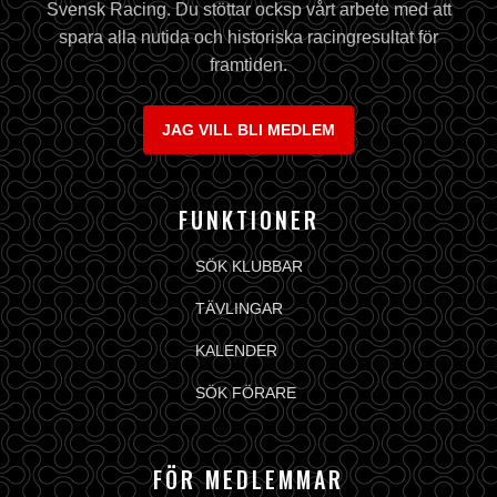
Svensk Racing. Du stöttar ocksp vårt arbete med att
spara alla nutida och historiska racingresultat för
framtiden.
JAG VILL BLI MEDLEM
FUNKTIONER
SÖK KLUBBAR
TÄVLINGAR
KALENDER
SÖK FÖRARE
FÖR MEDLEMMAR