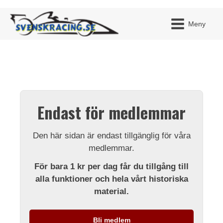
Meny
JAG H
MITT 
Endast för medlemmar
BLI ME
Den här sidan är endast tillgänglig för våra
medlemmar.
För bara 1 kr per dag får du tillgång till
alla funktioner och hela vårt historiska
material.
Bli medlem