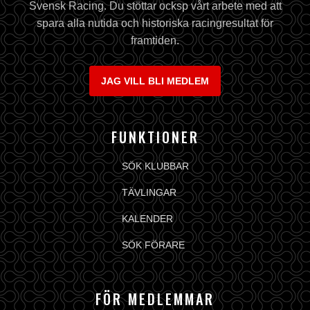
Svensk Racing. Du stöttar ocksp vårt arbete med att
spara alla nutida och historiska racingresultat för
framtiden.
JAG VILL BLI MEDLEM
FUNKTIONER
SÖK KLUBBAR
TÄVLINGAR
KALENDER
SÖK FÖRARE
FÖR MEDLEMMAR