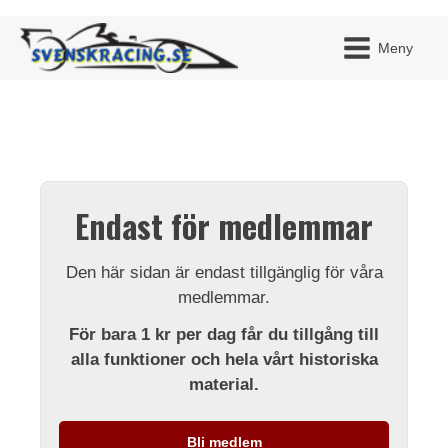
Meny
JAG H
MITT 
Endast för medlemmar
BLI ME
Den här sidan är endast tillgänglig för våra
medlemmar.
För bara 1 kr per dag får du tillgång till
alla funktioner och hela vårt historiska
material.
Bli medlem