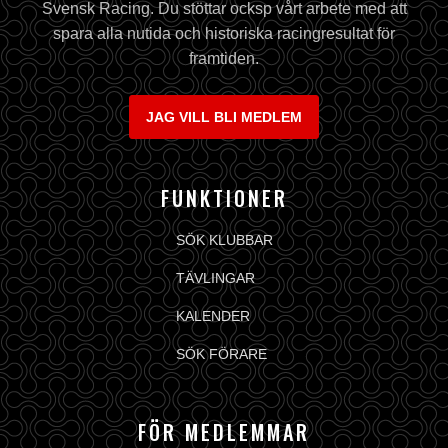
Svensk Racing. Du stöttar ocksp vårt arbete med att
spara alla nutida och historiska racingresultat för
framtiden.
JAG VILL BLI MEDLEM
FUNKTIONER
SÖK KLUBBAR
TÄVLINGAR
KALENDER
SÖK FÖRARE
FÖR MEDLEMMAR