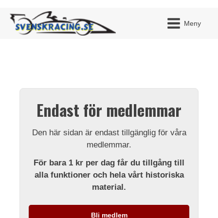
Meny
JAG H
MITT 
Endast för medlemmar
BLI ME
Den här sidan är endast tillgänglig för våra
medlemmar.
För bara 1 kr per dag får du tillgång till
alla funktioner och hela vårt historiska
material.
Bli medlem