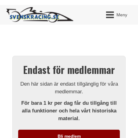
Meny
JAG H
MITT 
Endast för medlemmar
BLI ME
Den här sidan är endast tillgänglig för våra
medlemmar.
För bara 1 kr per dag får du tillgång till
alla funktioner och hela vårt historiska
material.
Bli medlem