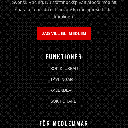
Svensk Racing. Du stöttar ocksp vårt arbete med att
spara alla nutida och historiska racingresultat för
framtiden.
JAG VILL BLI MEDLEM
FUNKTIONER
SÖK KLUBBAR
TÄVLINGAR
KALENDER
SÖK FÖRARE
FÖR MEDLEMMAR