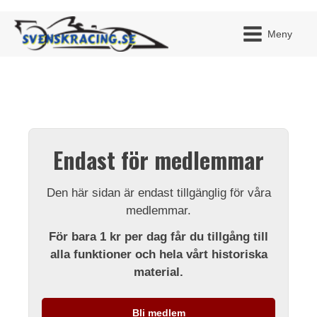
Meny
JAG H
MITT 
Endast för medlemmar
BLI ME
Den här sidan är endast tillgänglig för våra
medlemmar.
För bara 1 kr per dag får du tillgång till
alla funktioner och hela vårt historiska
material.
Bli medlem