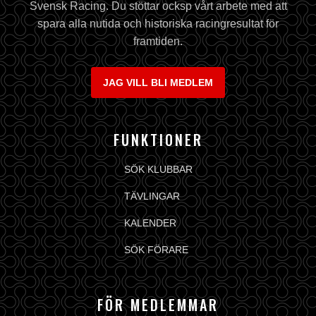
Svensk Racing. Du stöttar ocksp vårt arbete med att
spara alla nutida och historiska racingresultat för
framtiden.
JAG VILL BLI MEDLEM
FUNKTIONER
SÖK KLUBBAR
TÄVLINGAR
KALENDER
SÖK FÖRARE
FÖR MEDLEMMAR