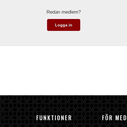
Redan medlem?
Logga in
FUNKTIONER
FÖR ME