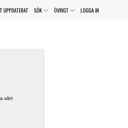
T UPPDATERAT
SÖK
ÖVRIGT
LOGGA IN
SERIER
BANOR
KLASSER
KLUBBAR
FÖRARE
TÄVLINGAR
CUSTOMER PORTAL
NEWSLETTERS UNSUBSCRIBE
SPONSORER
SUPER SALOON
SUPER STAR
GELLERÅSBANAN
LÄNKAR
KOMPLETTERA
PRESS
BENGANS NÖRDSIDA
OM OSS
la vårt
KONTAKT
WEBBSHOP