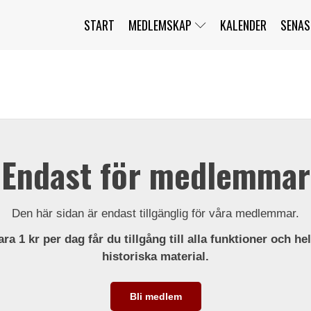
START
MEDLEMSKAP
KALENDER
SENAS
JAG HAR GLÖMT MITT LÖSENORD
MITT KONTO
BLI MEDLEM
Endast för medlemmar
Den här sidan är endast tillgänglig för våra medlemmar.
ra 1 kr per dag får du tillgång till alla funktioner och he
historiska material.
Bli medlem