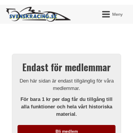
Meny
JAG H
MITT 
Endast för medlemmar
BLI ME
Den här sidan är endast tillgänglig för våra
medlemmar.
För bara 1 kr per dag får du tillgång till
alla funktioner och hela vårt historiska
material.
Bli medlem