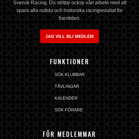
Svensk Racing. Du stöttar ocksp vårt arbete med att
spara alla nutida och historiska racingresultat för
framtiden.
JAG VILL BLI MEDLEM
FUNKTIONER
SÖK KLUBBAR
TÄVLINGAR
KALENDER
SÖK FÖRARE
FÖR MEDLEMMAR