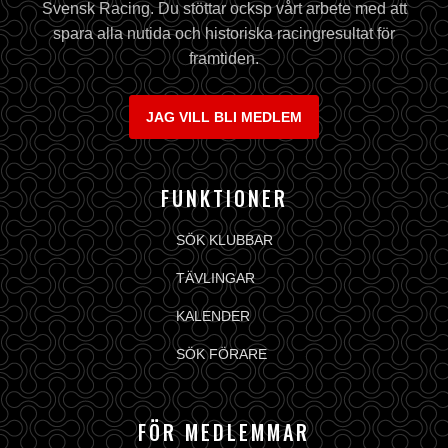
Svensk Racing. Du stöttar ocksp vårt arbete med att
spara alla nutida och historiska racingresultat för
framtiden.
JAG VILL BLI MEDLEM
FUNKTIONER
SÖK KLUBBAR
TÄVLINGAR
KALENDER
SÖK FÖRARE
FÖR MEDLEMMAR