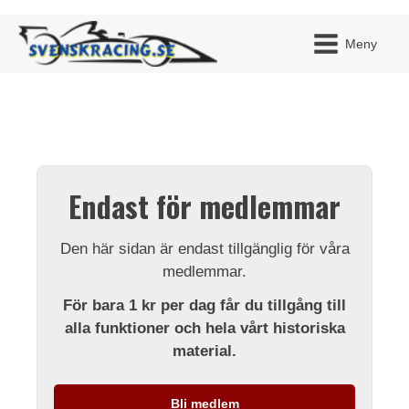
Meny
JAG H
MITT 
Endast för medlemmar
BLI ME
Den här sidan är endast tillgänglig för våra
medlemmar.
För bara 1 kr per dag får du tillgång till
alla funktioner och hela vårt historiska
material.
Bli medlem