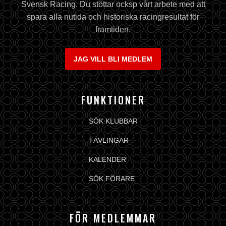
Svensk Racing. Du stöttar ocksp vårt arbete med att
spara alla nutida och historiska racingresultat för
framtiden.
JAG VILL BLI MEDLEM
FUNKTIONER
SÖK KLUBBAR
TÄVLINGAR
KALENDER
SÖK FÖRARE
FÖR MEDLEMMAR