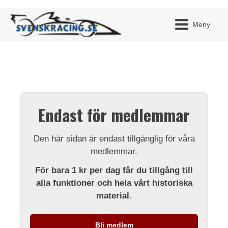
Meny
JAG H
MITT 
Endast för medlemmar
BLI ME
Den här sidan är endast tillgänglig för våra
medlemmar.
För bara 1 kr per dag får du tillgång till
alla funktioner och hela vårt historiska
material.
Bli medlem