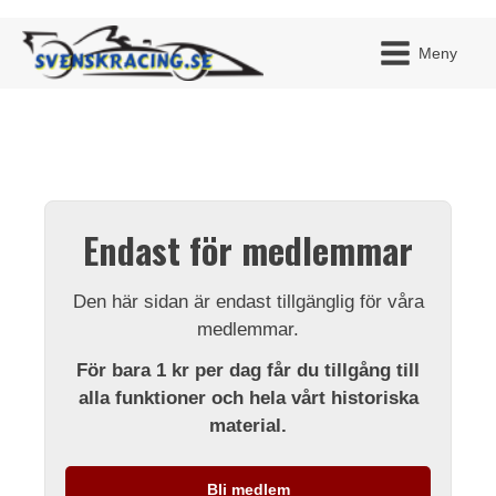
Meny
JAG H
MITT 
Endast för medlemmar
BLI ME
Den här sidan är endast tillgänglig för våra
medlemmar.
För bara 1 kr per dag får du tillgång till
alla funktioner och hela vårt historiska
material.
Bli medlem