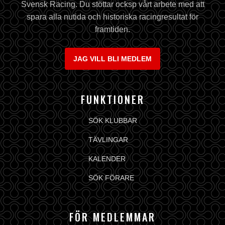
Svensk Racing. Du stöttar ocksp vårt arbete med att
spara alla nutida och historiska racingresultat för
framtiden.
JAG VILL BLI MEDLEM
FUNKTIONER
SÖK KLUBBAR
TÄVLINGAR
KALENDER
SÖK FÖRARE
FÖR MEDLEMMAR