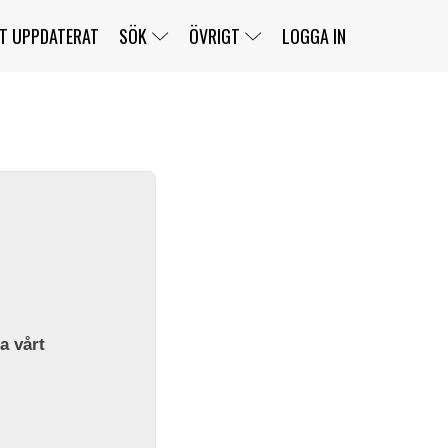
T UPPDATERAT
SÖK
ÖVRIGT
LOGGA IN
SERIER
BANOR
KLASSER
KLUBBAR
FÖRARE
TÄVLINGAR
CUSTOMER PORTAL
NEWSLETTERS UNSUBSCRIBE
SPONSORER
SUPER SALOON
SUPER STAR
GELLERÅSBANAN
LÄNKAR
KOMPLETTERA
PRESS
BENGANS NÖRDSIDA
OM OSS
la vårt
KONTAKT
WEBBSHOP