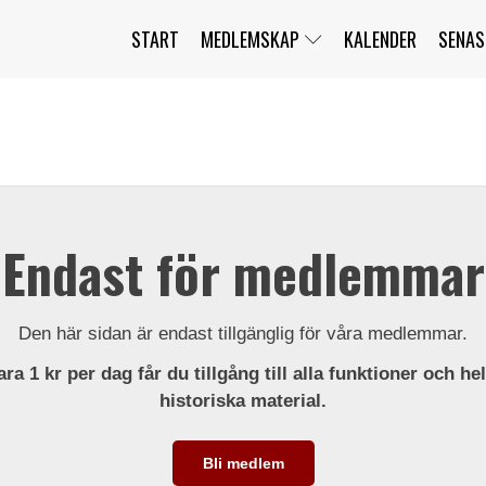
START
MEDLEMSKAP
KALENDER
SENAS
JAG HAR GLÖMT MITT LÖSENORD
MITT KONTO
BLI MEDLEM
Endast för medlemmar
Den här sidan är endast tillgänglig för våra medlemmar.
ra 1 kr per dag får du tillgång till alla funktioner och he
historiska material.
Bli medlem