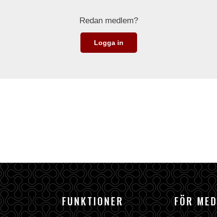
Redan medlem?
Logga in
FUNKTIONER
FÖR ME