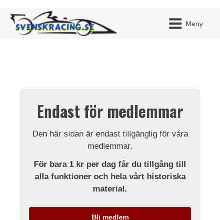
Meny
JAG H
MITT 
Endast för medlemmar
BLI ME
Den här sidan är endast tillgänglig för våra
medlemmar.
För bara 1 kr per dag får du tillgång till
alla funktioner och hela vårt historiska
material.
Bli medlem