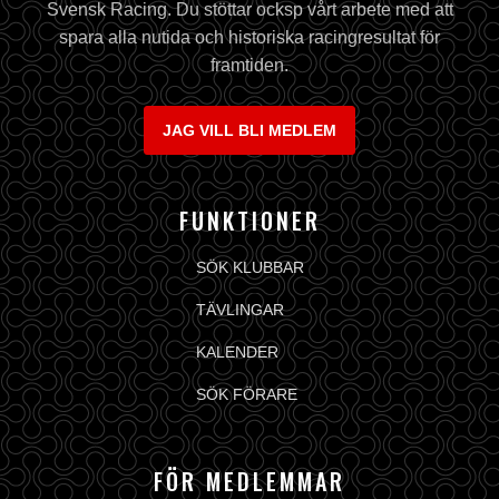
Svensk Racing. Du stöttar ocksp vårt arbete med att
spara alla nutida och historiska racingresultat för
framtiden.
JAG VILL BLI MEDLEM
FUNKTIONER
SÖK KLUBBAR
TÄVLINGAR
KALENDER
SÖK FÖRARE
FÖR MEDLEMMAR