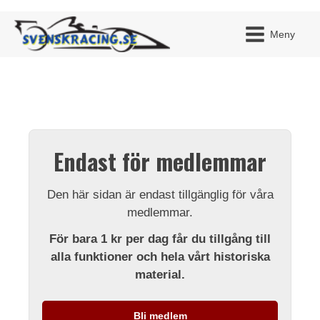
Meny
JAG H
MITT 
Endast för medlemmar
BLI ME
Den här sidan är endast tillgänglig för våra
medlemmar.
För bara 1 kr per dag får du tillgång till
alla funktioner och hela vårt historiska
material.
Bli medlem