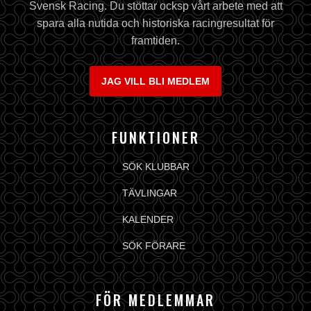
Svensk Racing. Du stöttar ocksp vårt arbete med att
spara alla nutida och historiska racingresultat för
framtiden.
JAG VILL BLI MEDLEM
FUNKTIONER
SÖK KLUBBAR
TÄVLINGAR
KALENDER
SÖK FÖRARE
FÖR MEDLEMMAR