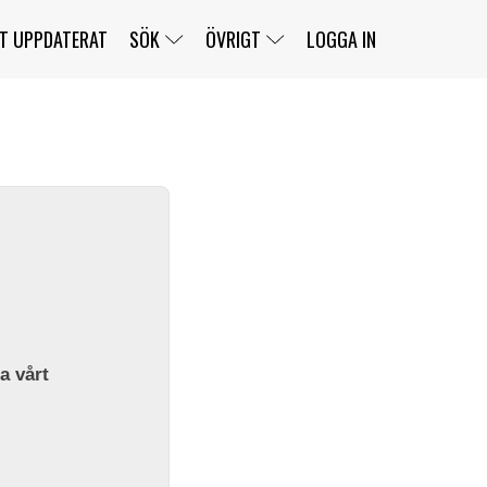
T UPPDATERAT
SÖK
ÖVRIGT
LOGGA IN
SERIER
BANOR
KLASSER
KLUBBAR
FÖRARE
TÄVLINGAR
CUSTOMER PORTAL
NEWSLETTERS UNSUBSCRIBE
SPONSORER
SUPER SALOON
SUPER STAR
GELLERÅSBANAN
LÄNKAR
KOMPLETTERA
PRESS
BENGANS NÖRDSIDA
OM OSS
la vårt
KONTAKT
WEBBSHOP