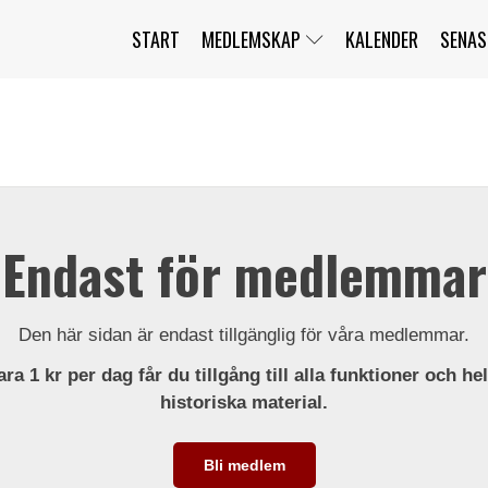
START
MEDLEMSKAP
KALENDER
SENAS
JAG HAR GLÖMT MITT LÖSENORD
MITT KONTO
BLI MEDLEM
Endast för medlemmar
Den här sidan är endast tillgänglig för våra medlemmar.
ra 1 kr per dag får du tillgång till alla funktioner och he
historiska material.
Bli medlem