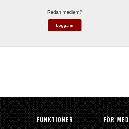
Redan medlem?
Logga in
FUNKTIONER
FÖR ME