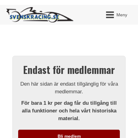
Meny
JAG H
MITT 
Endast för medlemmar
BLI ME
Den här sidan är endast tillgänglig för våra
medlemmar.
För bara 1 kr per dag får du tillgång till
alla funktioner och hela vårt historiska
material.
Bli medlem