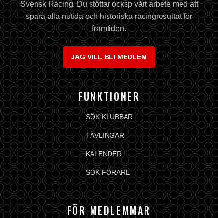
Svensk Racing. Du stöttar ocksp vårt arbete med att
spara alla nutida och historiska racingresultat för
framtiden.
JAG VILL BLI MEDLEM
FUNKTIONER
SÖK KLUBBAR
TÄVLINGAR
KALENDER
SÖK FÖRARE
FÖR MEDLEMMAR