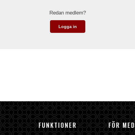
Redan medlem?
Logga in
FUNKTIONER
FÖR ME