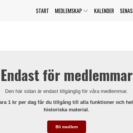
START
MEDLEMSKAP
KALENDER
SENAS
JAG HAR GLÖMT MITT LÖSENORD
MITT KONTO
BLI MEDLEM
Endast för medlemmar
Den här sidan är endast tillgänglig för våra medlemmar.
ra 1 kr per dag får du tillgång till alla funktioner och he
historiska material.
Bli medlem