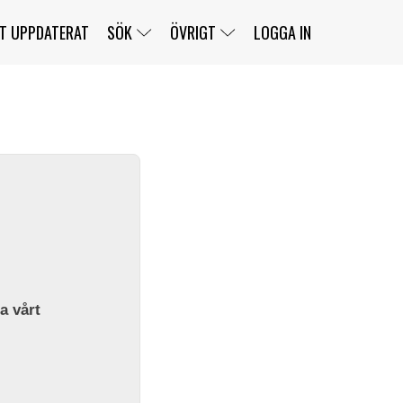
T UPPDATERAT
SÖK
ÖVRIGT
LOGGA IN
SERIER
BANOR
KLASSER
KLUBBAR
FÖRARE
TÄVLINGAR
CUSTOMER PORTAL
NEWSLETTERS UNSUBSCRIBE
SPONSORER
SUPER SALOON
SUPER STAR
GELLERÅSBANAN
LÄNKAR
KOMPLETTERA
PRESS
BENGANS NÖRDSIDA
OM OSS
la vårt
KONTAKT
WEBBSHOP