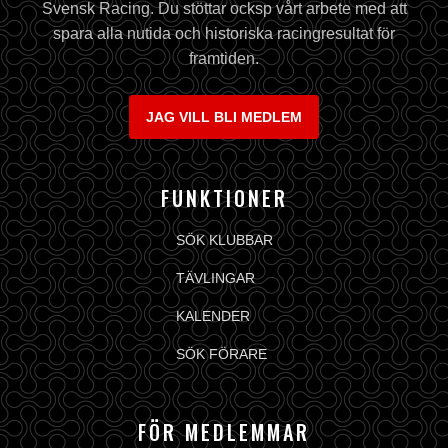
Svensk Racing. Du stöttar ocksp vårt arbete med att
spara alla nutida och historiska racingresultat för
framtiden.
JAG VILL BLI MEDLEM
FUNKTIONER
SÖK KLUBBAR
TÄVLINGAR
KALENDER
SÖK FÖRARE
FÖR MEDLEMMAR