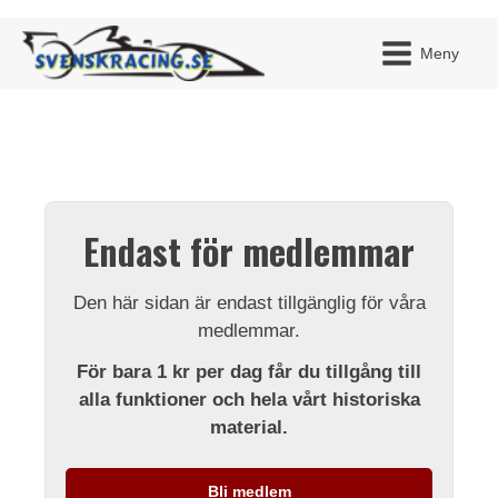
Meny
JAG H
MITT 
Endast för medlemmar
BLI ME
Den här sidan är endast tillgänglig för våra
medlemmar.
För bara 1 kr per dag får du tillgång till
alla funktioner och hela vårt historiska
material.
Bli medlem