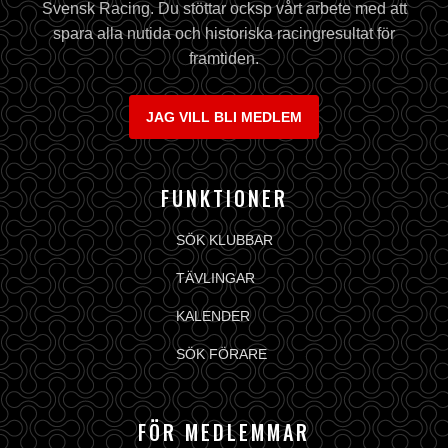
Svensk Racing. Du stöttar ocksp vårt arbete med att
spara alla nutida och historiska racingresultat för
framtiden.
JAG VILL BLI MEDLEM
FUNKTIONER
SÖK KLUBBAR
TÄVLINGAR
KALENDER
SÖK FÖRARE
FÖR MEDLEMMAR