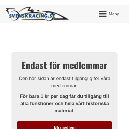
Meny
JAG H
MITT 
Endast för medlemmar
BLI ME
Den här sidan är endast tillgänglig för våra
medlemmar.
För bara 1 kr per dag får du tillgång till
alla funktioner och hela vårt historiska
material.
Bli medlem