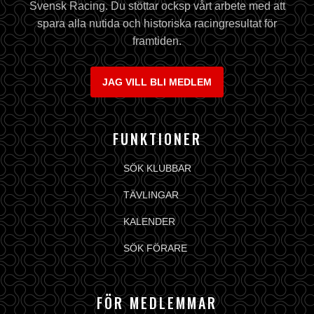
Svensk Racing. Du stöttar ocksp vårt arbete med att
spara alla nutida och historiska racingresultat för
framtiden.
JAG VILL BLI MEDLEM
FUNKTIONER
SÖK KLUBBAR
TÄVLINGAR
KALENDER
SÖK FÖRARE
FÖR MEDLEMMAR