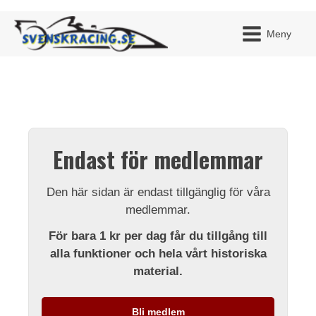
Meny
JAG H
MITT 
Endast för medlemmar
BLI ME
Den här sidan är endast tillgänglig för våra
medlemmar.
För bara 1 kr per dag får du tillgång till
alla funktioner och hela vårt historiska
material.
Bli medlem