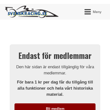
Meny
JAG H
MITT 
Endast för medlemmar
BLI ME
Den här sidan är endast tillgänglig för våra
medlemmar.
För bara 1 kr per dag får du tillgång till
alla funktioner och hela vårt historiska
material.
Bli medlem