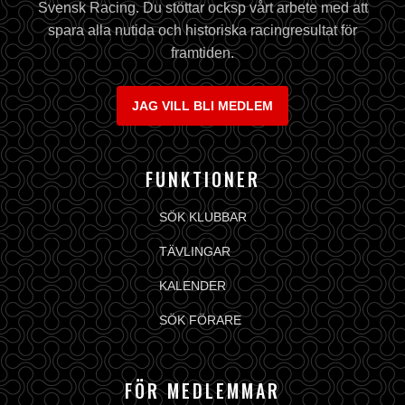
Svensk Racing. Du stöttar ocksp vårt arbete med att
spara alla nutida och historiska racingresultat för
framtiden.
JAG VILL BLI MEDLEM
FUNKTIONER
SÖK KLUBBAR
TÄVLINGAR
KALENDER
SÖK FÖRARE
FÖR MEDLEMMAR