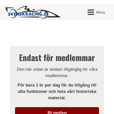
Meny
JAG H
MITT 
Endast för medlemmar
BLI ME
Den här sidan är endast tillgänglig för våra
medlemmar.
För bara 1 kr per dag får du tillgång till
alla funktioner och hela vårt historiska
material.
Bli medlem