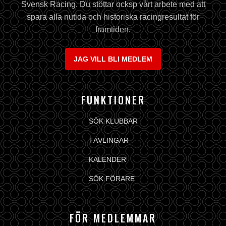
Svensk Racing. Du stöttar ocksp vårt arbete med att
spara alla nutida och historiska racingresultat för
framtiden.
JAG VILL BLI MEDLEM
FUNKTIONER
SÖK KLUBBAR
TÄVLINGAR
KALENDER
SÖK FÖRARE
FÖR MEDLEMMAR