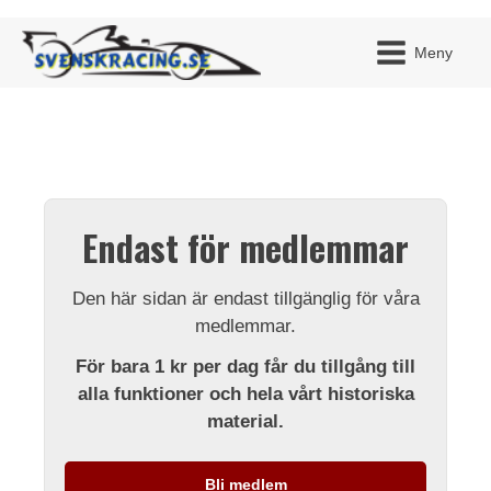
Meny
JAG H
MITT 
Endast för medlemmar
BLI ME
Den här sidan är endast tillgänglig för våra
medlemmar.
För bara 1 kr per dag får du tillgång till
alla funktioner och hela vårt historiska
material.
Bli medlem