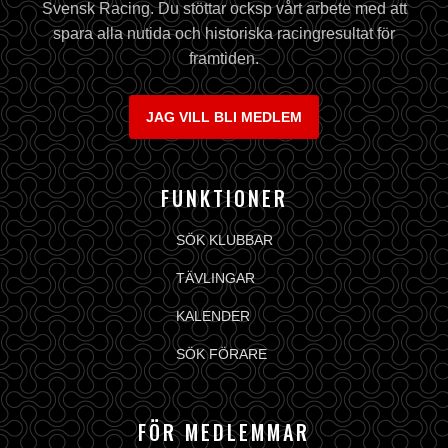
Svensk Racing. Du stöttar ocksp vårt arbete med att
spara alla nutida och historiska racingresultat för
framtiden.
JAG VILL BLI MEDLEM
FUNKTIONER
SÖK KLUBBAR
TÄVLINGAR
KALENDER
SÖK FÖRARE
FÖR MEDLEMMAR