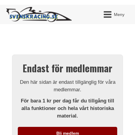
Meny
JAG H
MITT 
Endast för medlemmar
BLI ME
Den här sidan är endast tillgänglig för våra
medlemmar.
För bara 1 kr per dag får du tillgång till
alla funktioner och hela vårt historiska
material.
Bli medlem