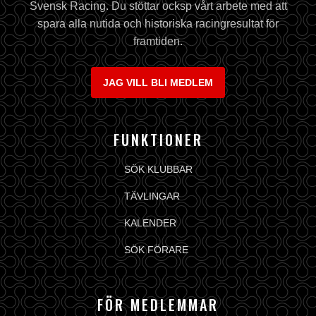
Svensk Racing. Du stöttar ocksp vårt arbete med att
spara alla nutida och historiska racingresultat för
framtiden.
JAG VILL BLI MEDLEM
FUNKTIONER
SÖK KLUBBAR
TÄVLINGAR
KALENDER
SÖK FÖRARE
FÖR MEDLEMMAR