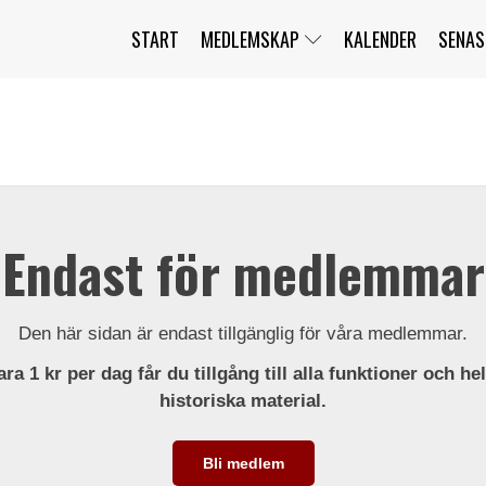
START
MEDLEMSKAP
KALENDER
SENAS
JAG HAR GLÖMT MITT LÖSENORD
MITT KONTO
BLI MEDLEM
Endast för medlemmar
Den här sidan är endast tillgänglig för våra medlemmar.
ra 1 kr per dag får du tillgång till alla funktioner och he
historiska material.
Bli medlem