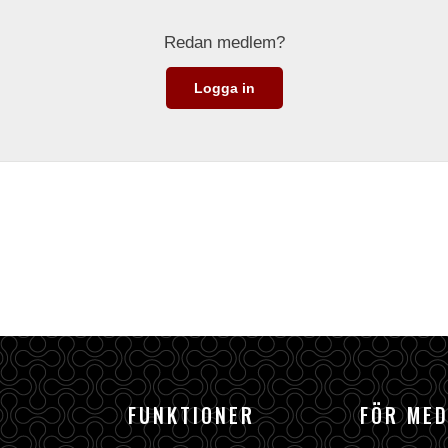
Redan medlem?
Logga in
FUNKTIONER
FÖR ME