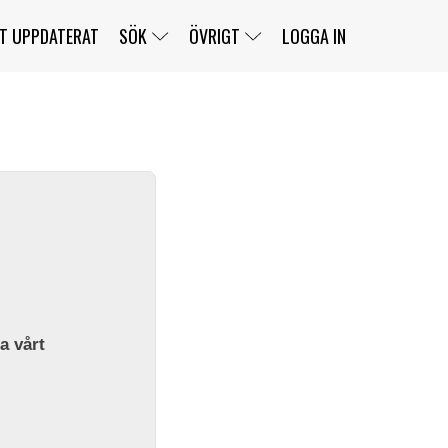
T UPPDATERAT
SÖK
ÖVRIGT
LOGGA IN
SERIER
BANOR
KLASSER
KLUBBAR
FÖRARE
TÄVLINGAR
CUSTOMER PORTAL
NEWSLETTERS UNSUBSCRIBE
SPONSORER
SUPER SALOON
SUPER STAR
GELLERÅSBANAN
LÄNKAR
KOMPLETTERA
PRESS
BENGANS NÖRDSIDA
OM OSS
la vårt
KONTAKT
WEBBSHOP