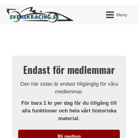
Meny
JAG H
MITT 
Endast för medlemmar
BLI ME
Den här sidan är endast tillgänglig för våra
medlemmar.
För bara 1 kr per dag får du tillgång till
alla funktioner och hela vårt historiska
material.
Bli medlem