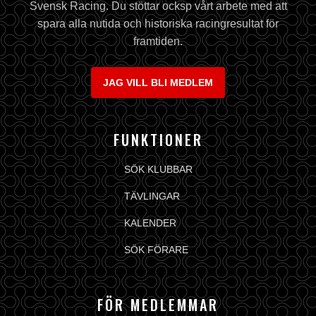
Svensk Racing. Du stöttar ocksp vårt arbete med att
spara alla nutida och historiska racingresultat för
framtiden.
JAG VILL BLI MEDLEM
FUNKTIONER
SÖK KLUBBAR
TÄVLINGAR
KALENDER
SÖK FÖRARE
FÖR MEDLEMMAR