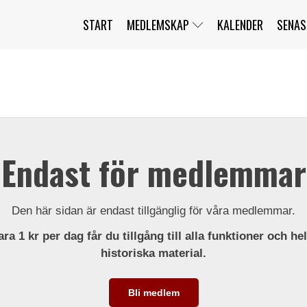
START
MEDLEMSKAP
KALENDER
SENAS
JAG HAR GLÖMT MITT LÖSENORD
MITT KONTO
BLI MEDLEM
Endast för medlemmar
Den här sidan är endast tillgänglig för våra medlemmar.
ra 1 kr per dag får du tillgång till alla funktioner och he
historiska material.
Bli medlem