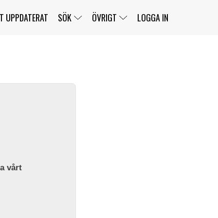
T UPPDATERAT
SÖK
ÖVRIGT
LOGGA IN
SERIER
BANOR
KLASSER
KLUBBAR
FÖRARE
TÄVLINGAR
CUSTOMER PORTAL
NEWSLETTERS UNSUBSCRIBE
SPONSORER
SUPER SALOON
SUPER STAR
GELLERÅSBANAN
LÄNKAR
KOMPLETTERA
PRESS
BENGANS NÖRDSIDA
OM OSS
la vårt
KONTAKT
WEBBSHOP