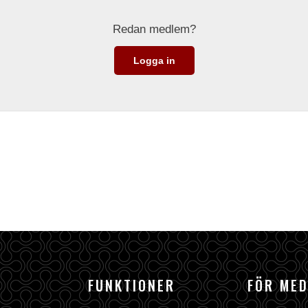
Redan medlem?
Logga in
FUNKTIONER
FÖR ME