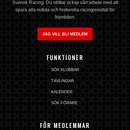
Svensk Racing. Du stöttar ocksp vårt arbete med att
spara alla nutida och historiska racingresultat för
framtiden.
JAG VILL BLI MEDLEM
FUNKTIONER
SÖK KLUBBAR
TÄVLINGAR
KALENDER
SÖK FÖRARE
FÖR MEDLEMMAR