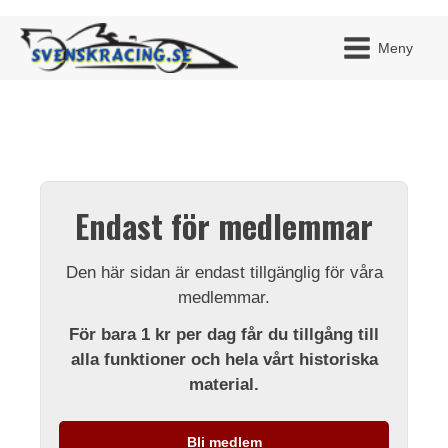
Meny
JAG H
MITT 
Endast för medlemmar
BLI ME
Den här sidan är endast tillgänglig för våra
medlemmar.
För bara 1 kr per dag får du tillgång till
alla funktioner och hela vårt historiska
material.
Bli medlem