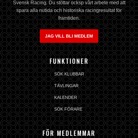
Svensk Racing. Du stöttar ocksp vårt arbete med att
spara alla nutida och historiska racingresultat för
framtiden.
JAG VILL BLI MEDLEM
FUNKTIONER
SÖK KLUBBAR
TÄVLINGAR
KALENDER
SÖK FÖRARE
FÖR MEDLEMMAR