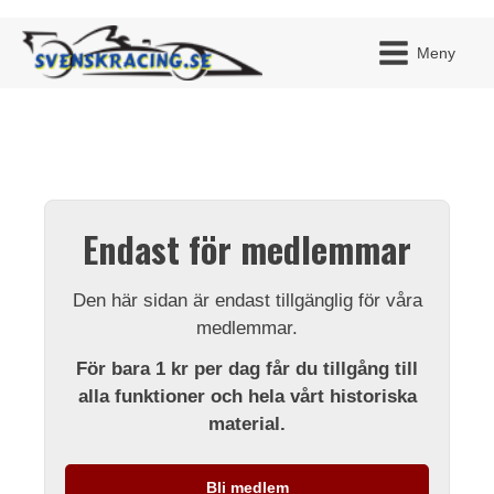
Meny
JAG H
MITT 
Endast för medlemmar
BLI ME
Den här sidan är endast tillgänglig för våra
medlemmar.
För bara 1 kr per dag får du tillgång till
alla funktioner och hela vårt historiska
material.
Bli medlem