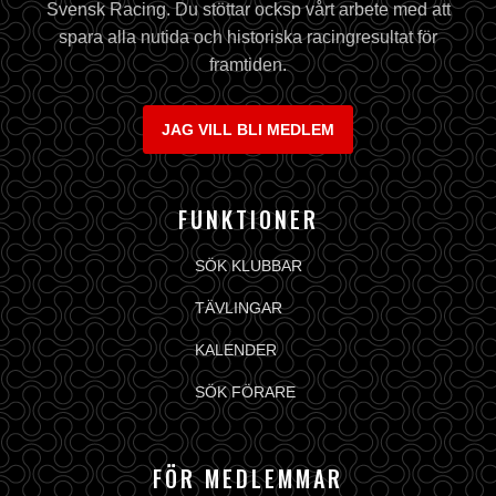
Svensk Racing. Du stöttar ocksp vårt arbete med att
spara alla nutida och historiska racingresultat för
framtiden.
JAG VILL BLI MEDLEM
FUNKTIONER
SÖK KLUBBAR
TÄVLINGAR
KALENDER
SÖK FÖRARE
FÖR MEDLEMMAR