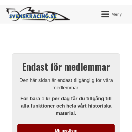
Meny
JAG H
MITT 
Endast för medlemmar
BLI ME
Den här sidan är endast tillgänglig för våra
medlemmar.
För bara 1 kr per dag får du tillgång till
alla funktioner och hela vårt historiska
material.
Bli medlem